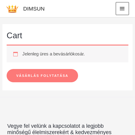
Skip
MAI
DIMSUN
to
MEN
content
Cart
Jelenleg üres a bevásárlókosár.
VÁSÁRLÁS FOLYTATÁSA
Vegye fel velünk a kapcsolatot a legjobb
minőségű élelmiszerekért & kedvezményes