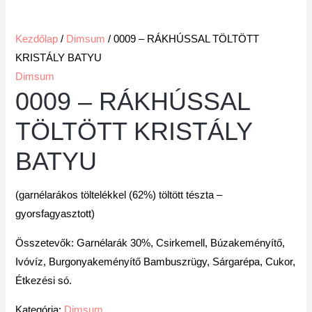
Kezdőlap
/
Dimsum
/ 0009 – RÁKHÚSSAL TÖLTÖTT
KRISTÁLY BATYU
Dimsum
0009 – RÁKHÚSSAL
TÖLTÖTT KRISTÁLY
BATYU
(garnélarákos töltelékkel (62%) töltött tészta –
gyorsfagyasztott)
Összetevők: Garnélarák 30%, Csirkemell, Búzakeményítő,
Ivóvíz, Burgonyakeményítő Bambuszrügy, Sárgarépa, Cukor,
Étkezési só.
Kategória:
Dimsum