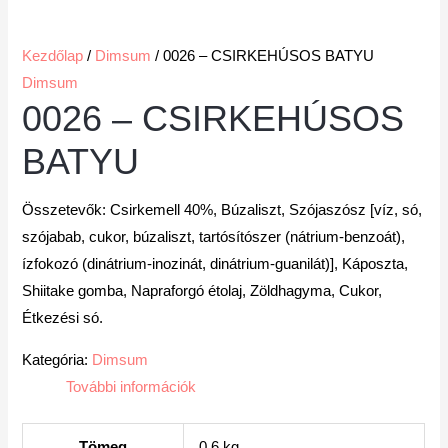
Kezdőlap
/
Dimsum
/ 0026 – CSIRKEHÚSOS BATYU
Dimsum
0026 – CSIRKEHÚSOS
BATYU
Összetevők: Csirkemell 40%, Búzaliszt, Szójaszósz
[
víz, só,
szójabab, cukor, búzaliszt, tartósítószer (nátrium-benzoát),
ízfokozó (dinátrium-inozinát, dinátrium-guanilát)
]
, Káposzta,
Shiitake gomba, Napraforgó étolaj, Zöldhagyma, Cukor,
Étkezési só.
Kategória:
Dimsum
További információk
Tömeg
0.6 kg