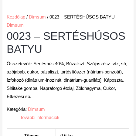
Kezdőlap
/
Dimsum
/ 0023 – SERTÉSHÚSOS BATYU
Dimsum
0023 – SERTÉSHÚSOS
BATYU
Összetevők: Sertéshús 40%, Búzaliszt, Szójaszósz
[
víz, só,
szójabab, cukor, búzaliszt, tartósítószer (nátrium-benzoát),
ízfokozó (dinátrium-inozinát, dinátrium-guanilát)
]
, Káposzta,
Shiitake gomba, Napraforgó étolaj, Zöldhagyma, Cukor,
Étkezési só.
Kategória:
Dimsum
További információk
Tömeg
0.6 kg